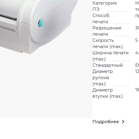
Категория
Н
ПЭ
т
Способ
п
печати
Разрешение
3
печати
Скорость
5
печати (max.)
Ширина печати
4
(max.)
Стандартный
E
Диаметр
1
рулона
(max.)
Диаметр
7
втулки (max.)
Подробнее