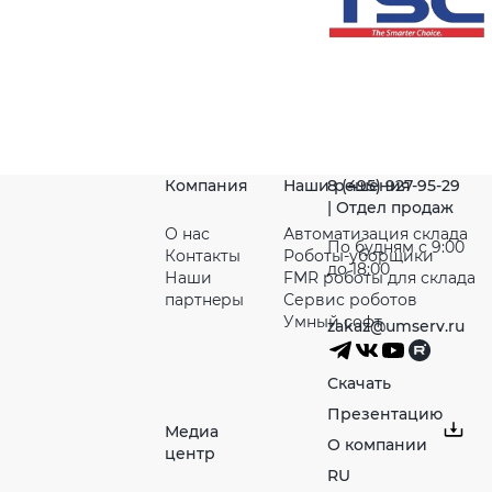
Компания
Наши решения
8 (495) 927-95-29
| Отдел продаж
О нас
Автоматизация склада
По будням с 9:00
Контакты
Роботы-уборщики
до 18:00
Наши
FMR роботы для склада
партнeры
Сервис роботов
Умный софт
zakaz@umserv.ru
Скачать
Презентацию
Медиа
О компании
центр
RU