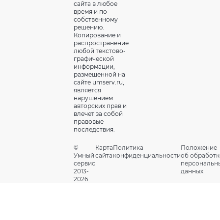
сайта в любое
время и по
собственному
решению.
Копирование и
распространение
любой текстово-
графической
информации,
размещенной на
сайте umserv.ru,
является
нарушением
авторских прав и
влечет за собой
правовые
последствия.
©
Карта
Политика
Положение
Умный
сайта
конфиденциальности
об обработк
сервис
персональн
2013-
данных
2026