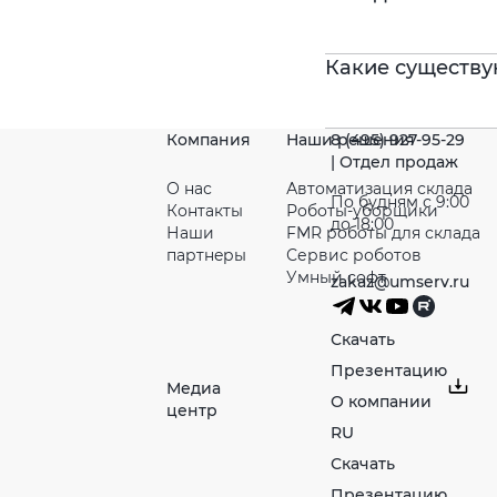
Какие существу
Компания
Наши решения
8 (495) 927-95-29
| Отдел продаж
О нас
Автоматизация склада
По будням с 9:00
Контакты
Роботы-уборщики
до 18:00
Наши
FMR роботы для склада
партнeры
Сервис роботов
Умный софт
zakaz@umserv.ru
Скачать
Презентацию
Медиа
О компании
центр
RU
Скачать
Презентацию