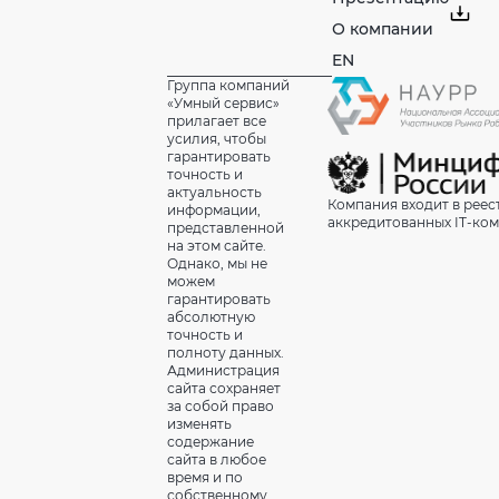
О компании
EN
Группа компаний
«Умный сервис»
прилагает все
усилия, чтобы
гарантировать
точность и
актуальность
Компания входит в реес
информации,
аккредитованных IT-ко
представленной
на этом сайте.
Однако, мы не
можем
гарантировать
абсолютную
точность и
полноту данных.
Администрация
сайта сохраняет
за собой право
изменять
содержание
сайта в любое
время и по
собственному