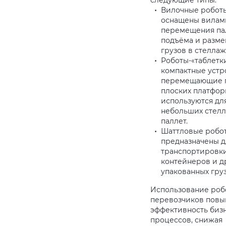
следующие типы:
Вилочные роботы
оснащены вилам
перемещения пал
подъёма и разм
грузов в стеллаж
Роботы-«таблетки
компактные устр
перемещающие г
плоских платформ
используются дл
небольших стел
паллет.
Шаттловые робот
предназначены д
транспортировки
контейнеров и д
упакованных груз
Использование роб
перевозчиков повы
эффективность бизн
процессов, снижая