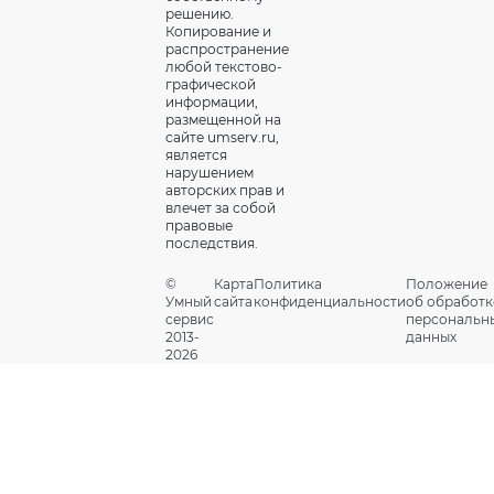
решению.
Копирование и
распространение
любой текстово-
графической
информации,
размещенной на
сайте umserv.ru,
является
нарушением
авторских прав и
влечет за собой
правовые
последствия.
©
Карта
Политика
Положение
Умный
сайта
конфиденциальности
об обработк
сервис
персональн
2013-
данных
2026