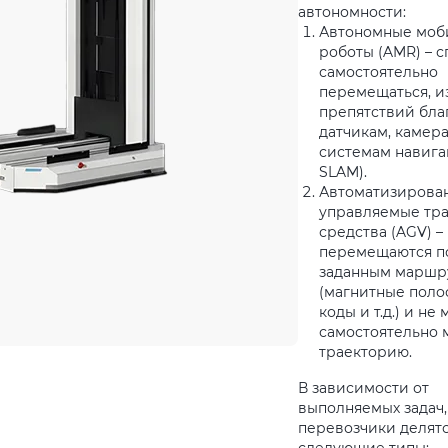
автономности:
Автономные моб
роботы (AMR) – 
самостоятельно
перемещаться, и
препятствий бла
датчикам, камер
системам навига
SLAM).
Автоматизирова
управляемые тр
средства (AGV) –
перемещаются п
заданным маршр
(магнитные поло
коды и т.д.) и не 
самостоятельно 
траекторию.
В зависимости от
выполняемых задач,
перевозчики делятс