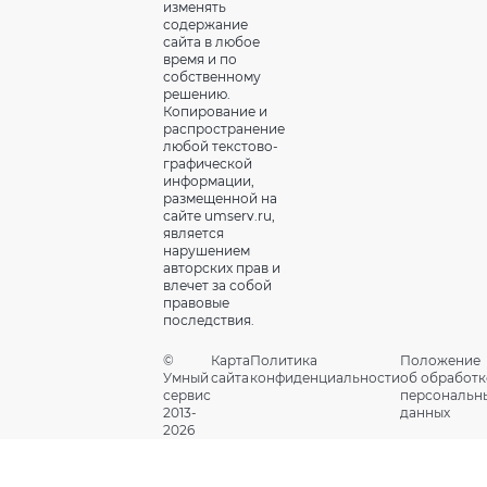
изменять
содержание
сайта в любое
время и по
собственному
решению.
Копирование и
распространение
любой текстово-
графической
информации,
размещенной на
сайте umserv.ru,
является
нарушением
авторских прав и
влечет за собой
правовые
последствия.
©
Карта
Политика
Положение
Умный
сайта
конфиденциальности
об обработк
сервис
персональн
2013-
данных
2026