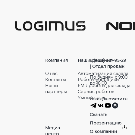
Компания
Наши решения
8 (495) 927-95-29
| Отдел продаж
О нас
Автоматизация склада
По будням с 9:00
Контакты
Роботы-уборщики
до 18:00
Наши
FMR роботы для склада
партнeры
Сервис роботов
Умный софт
zakaz@umserv.ru
Скачать
Презентацию
Медиа
О компании
центр