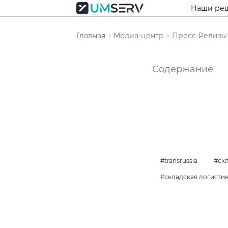
Наши ре
Главная
Медиа-центр
Пресс-Релизы
Содержание
transrussia
ск
складская логисти