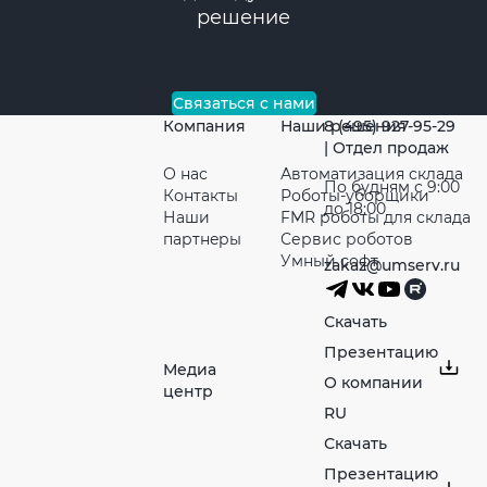
решение
Связаться с нами
Компания
Наши решения
8 (495) 927-95-29
| Отдел продаж
О нас
Автоматизация склада
По будням с 9:00
Контакты
Роботы-уборщики
до 18:00
Наши
FMR роботы для склада
партнeры
Сервис роботов
Умный софт
zakaz@umserv.ru
Скачать
Презентацию
Медиа
О компании
центр
RU
Скачать
Презентацию