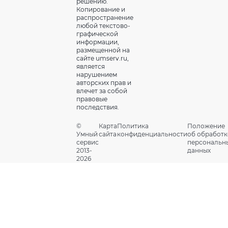
решению.
Копирование и
распространение
любой текстово-
графической
информации,
размещенной на
сайте umserv.ru,
является
нарушением
авторских прав и
влечет за собой
правовые
последствия.
©
Карта
Политика
Положение
Умный
сайта
конфиденциальности
об обработк
сервис
персональн
2013-
данных
2026