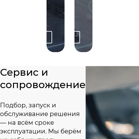
Снижение затрат в д
Без капитал
Окупаемость 18–36 м
Экономия с 
одобрать решение
Подобрать решение
Сервис и
сопровождение
Подбор, запуск и
обслуживание решения
— на всём сроке
эксплуатации. Мы берём