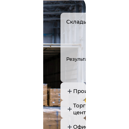
Склады и РЦ
Большие п
сменные г
нестабиль
уборки и в
нагрузка н
Результат:
стабильная у
привязки к с
текучке
Производство
Торговые
центры
Офисы