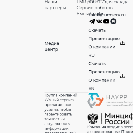
Наши
FMR роботы для склада
партнeры
Сервис роботов
Умный софт
zakaz@umserv.ru
Скачать
Презентацию
Медиа
О компании
центр
RU
Скачать
Презентацию
О компании
EN
Группа компаний
«Умный сервис»
прилагает все
усилия, чтобы
гарантировать
точность и
актуальность
Компания входит в реес
информации,
аккредитованных IT-ко