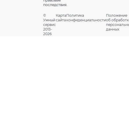
правовые
последствия.
©
Карта
Политика
Положение
Умный
сайта
конфиденциальности
об обработк
сервис
персональн
2013-
данных
2026