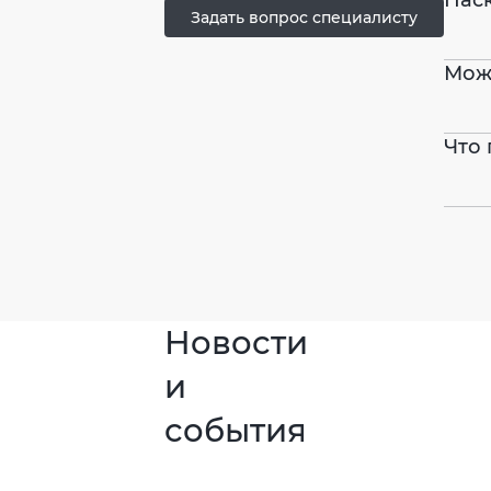
Задать вопрос специалисту
Можн
Что 
Новости
и
события