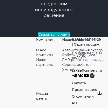
предложим
индивидуальное
решение
Связаться с нами
Компания
Наши решения
8 (495) 927-95-29
| Отдел продаж
О нас
Автоматизация склада
По будням с 9:00
Контакты
Роботы-уборщики
до 18:00
Наши
FMR роботы для склада
партнeры
Сервис роботов
Умный софт
zakaz@umserv.ru
Скачать
Презентацию
Медиа
О компании
центр
RU