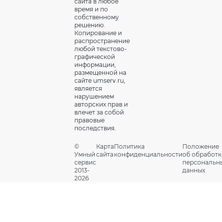
сайта в любое
время и по
собственному
решению.
Копирование и
распространение
любой текстово-
графической
информации,
размещенной на
сайте umserv.ru,
является
нарушением
авторских прав и
влечет за собой
правовые
последствия.
©
Карта
Политика
Положение
Умный
сайта
конфиденциальности
об обработк
сервис
персональн
2013-
данных
2026