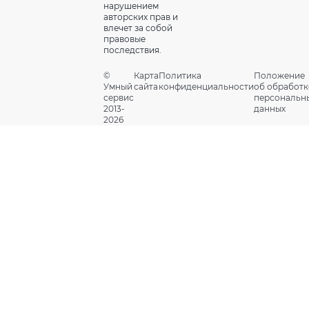
нарушением
авторских прав и
влечет за собой
правовые
последствия.
©
Карта
Политика
Положение
Умный
сайта
конфиденциальности
об обработк
сервис
персональн
2013-
данных
2026