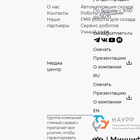
О нас
Автоматизация склада
По будням с 9:00
Контакты
Роботы-уборщики
до 18:00
Наши
FMR роботы для склада
партнeры
Сервис роботов
Умный софт
zakaz@umserv.ru
Скачать
Презентацию
Медиа
О компании
центр
RU
Скачать
Презентацию
О компании
EN
Группа компаний
«Умный сервис»
прилагает все
усилия, чтобы
гарантировать