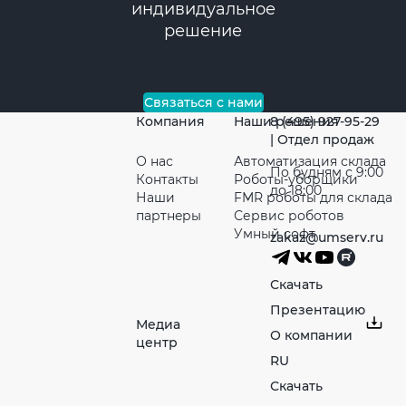
индивидуальное
решение
Связаться с нами
Компания
Наши решения
8 (495) 927-95-29
| Отдел продаж
О нас
Автоматизация склада
По будням с 9:00
Контакты
Роботы-уборщики
до 18:00
Наши
FMR роботы для склада
партнeры
Сервис роботов
Умный софт
zakaz@umserv.ru
Скачать
Презентацию
Медиа
О компании
центр
RU
Скачать