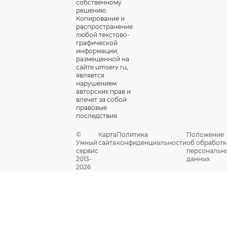
собственному
решению.
Копирование и
распространение
любой текстово-
графической
информации,
размещенной на
сайте umserv.ru,
является
нарушением
авторских прав и
влечет за собой
правовые
последствия.
©
Карта
Политика
Положение
Умный
сайта
конфиденциальности
об обработк
сервис
персональн
2013-
данных
2026