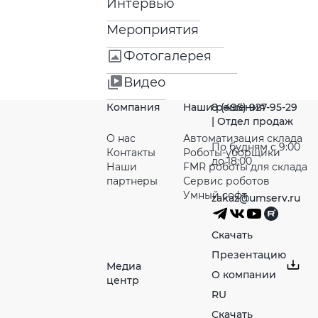
Интервью
Мероприятия
Фотогалерея
Видео
Компания
Наши решения
8 (495) 927-95-29
| Отдел продаж
О нас
Автоматизация склада
По будням с 9:00
Контакты
Роботы-уборщики
до 18:00
Наши
FMR роботы для склада
партнeры
Сервис роботов
Умный софт
zakaz@umserv.ru
Скачать
Презентацию
Медиа
О компании
центр
RU
Скачать