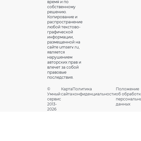
время и по
собственному
решению.
Копирование и
распространение
любой текстово-
графической
информации,
размещенной на
сайте umserv.ru,
является
нарушением
авторских прав и
влечет за собой
правовые
последствия.
©
Карта
Политика
Положение
Умный
сайта
конфиденциальности
об обработк
сервис
персональн
2013-
данных
2026