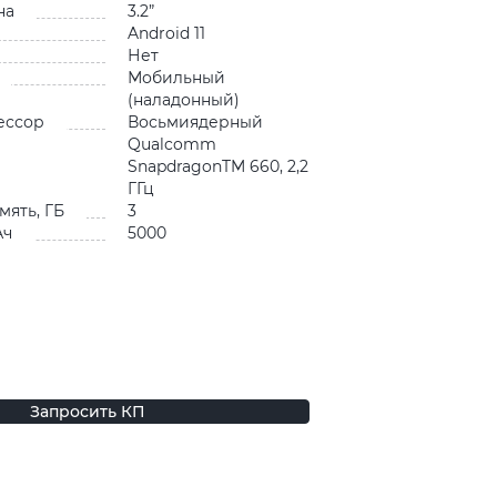
на
3.2”
Android 11
Нет
Мобильный
(наладонный)
ессор
Восьмиядерный
Qualcomm
SnapdragonTM 660, 2,2
ГГц
мять, ГБ
3
Ач
5000
Запросить КП