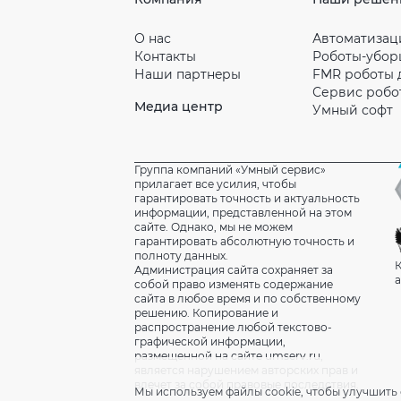
О нас
Автоматизац
Контакты
Роботы-убо
Наши партнeры
FMR роботы 
Сервис робо
Медиа центр
Умный софт
Группа компаний «Умный сервис»
прилагает все усилия, чтобы
гарантировать точность и актуальность
информации, представленной на этом
сайте. Однако, мы не можем
гарантировать абсолютную точность и
полноту данных.
К
Администрация сайта сохраняет за
а
собой право изменять содержание
сайта в любое время и по собственному
решению. Копирование и
распространение любой текстово-
графической информации,
размещенной на сайте umserv.ru,
является нарушением авторских прав и
влечет за собой правовые последствия.
Мы используем файлы cookie, чтобы улучшить 