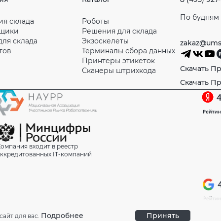
По будням с
ия склада
Роботы
рщики
Решения для склада
для склада
Экзоскелеты
zakaz@ums
тов
Терминалы сбора данных
Принтеры этикеток
Скачать П
Сканеры штрихкода
Скачать П
омпания входит в реестр
ккредитованных IT-компаний
Подробнее
Принять
сайт для вас.