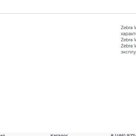
Zebra
харак
Zebra 
Zebra 
экспл
ия
Каталог
8 (495) 927