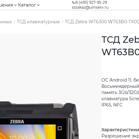
8 (495) 927-95-29
шения
Каталог
zakaz@umserv.ru
анных
ТСД клавиатурные
ТСД Zebra WT6300 WT63B0-TX
ТСД Ze
WT63B0
ОС Android 11, 
Восьмиядерный 
память 3Gb/32Gb,
клавиатура Scre
IP65, NFC
Характеристик
Разрешение экр