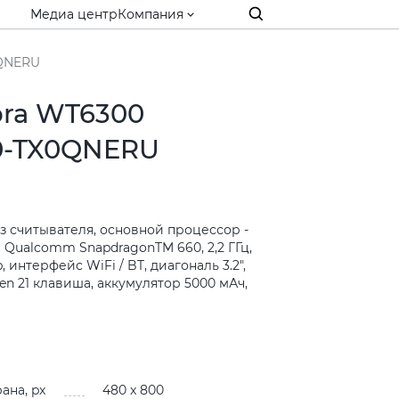
Медиа центр
Компания
0QNERU
bra WT6300
-TX0QNERU
без считывателя, основной процессор -
Qualcomm SnapdragonTM 660, 2,2 ГГц,
 интерфейс WiFi / BT, диагональ 3.2",
en 21 клавиша, аккумулятор 5000 мАч,
и
ана, px
480 x 800