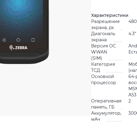
Характеристики
Разрешение
480
экрана, px
Диагональ
4.3”
экрана
Версия ОС
And
WWAN
Ест
(SIM)
Категория
Мо
ТСД
(на
Основной
64-
процессор
во
MSM
A53 
Оперативная
2
память, ГБ
Аккумулятор,
300
мАч