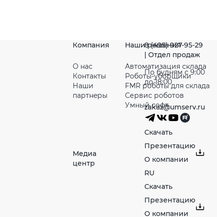
Компания
Наши решения
8 (495) 927-95-29
| Отдел продаж
О нас
Автоматизация склада
По будням с 9:00
Контакты
Роботы-уборщики
до 18:00
Наши
FMR роботы для склада
партнeры
Сервис роботов
Умный софт
zakaz@umserv.ru
Скачать
Презентацию
Медиа
О компании
центр
RU
Скачать
Презентацию
О компании