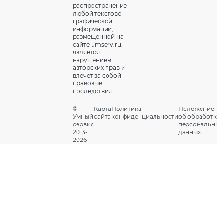
распространение
любой текстово-
графической
информации,
размещенной на
сайте umserv.ru,
является
нарушением
авторских прав и
влечет за собой
правовые
последствия.
©
Карта
Политика
Положение
Умный
сайта
конфиденциальности
об обработк
сервис
персональн
2013-
данных
2026