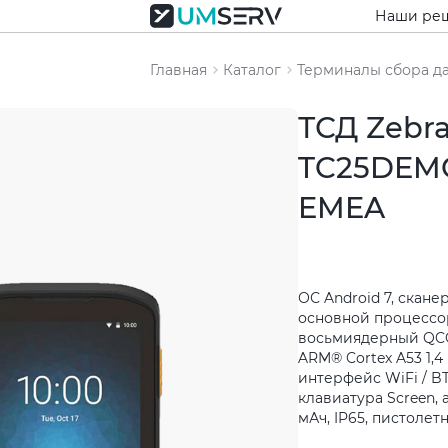
Наши ре
Главная
Каталог
Терминалы сбора д
ТСД Zebra
TC25DEMO
EMEA
ОС Android 7, сканер
основной процессо
восьмиядерный QC
ARM® Cortex A53 1,4 
интерфейс WiFi / BT,
клавиатура Screen,
мАч, IP65, пистолет