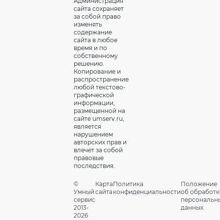
Администрация
сайта сохраняет
за собой право
изменять
содержание
сайта в любое
время и по
собственному
решению.
Копирование и
распространение
любой текстово-
графической
информации,
размещенной на
сайте umserv.ru,
является
нарушением
авторских прав и
влечет за собой
правовые
последствия.
©
Карта
Политика
Положение
Умный
сайта
конфиденциальности
об обработк
сервис
персональн
2013-
данных
2026