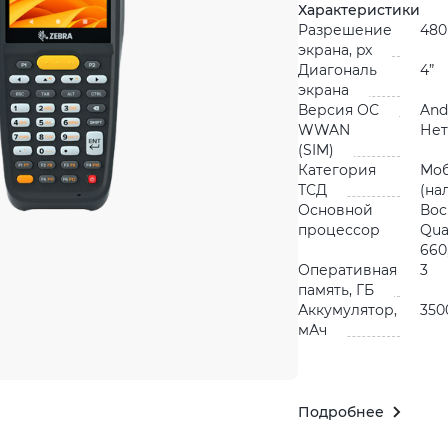
Характеристики
Разрешение
480
экрана, px
Диагональ
4”
экрана
Версия ОС
And
WWAN
Нет
(SIM)
Категория
Мо
ТСД
(на
Основной
Во
процессор
Qua
660,
Оперативная
3
память, ГБ
Аккумулятор,
350
мАч
Подробнее