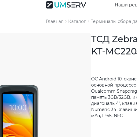
Наши ре
Главная
Каталог
Терминалы сбора д
ТСД Zebr
KT-MC220
ОС Android 10, скане
основной процессо
Qualcomm Snapdrago
память 3GB/32GB, ин
диагональ 4", клави
Numeric 34 клавиши
мАч, IP65, NFC