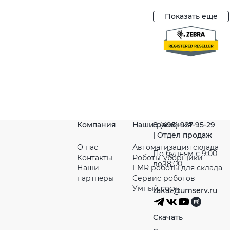
Показать еще
Компания
Наши решения
8 (495) 927-95-29
| Отдел продаж
О нас
Автоматизация склада
По будням с 9:00
Контакты
Роботы-уборщики
до 18:00
Наши
FMR роботы для склада
партнeры
Сервис роботов
Умный софт
zakaz@umserv.ru
Скачать