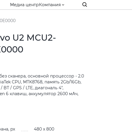
Медиа центр
Компания
10E0000
vo U2 MCU2-
E0000
 без сканера, основной процессор - 2.0
diaTek CPU, MTK8768, память 2Gb/16Gb,
 BT / GPS / LTE, диагональ 4",
en 6 клавиш, аккумулятор 2600 мАч,
и
ана, px
480 x 800