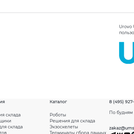
Urovo 
польз
ия
Каталог
8 (495) 927
По будням с
ия склада
Роботы
рщики
Решения для склада
для склада
Экзоскелеты
zakaz@ums
тов
Терминалы сбора данных