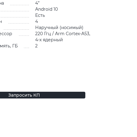
на
4”
Android 10
Есть
ч
4
Наручный (носимый)
ессор
220 Ггц / Arm Cortex-A53,
4-х ядерный
мять, ГБ
2
Запросить КП