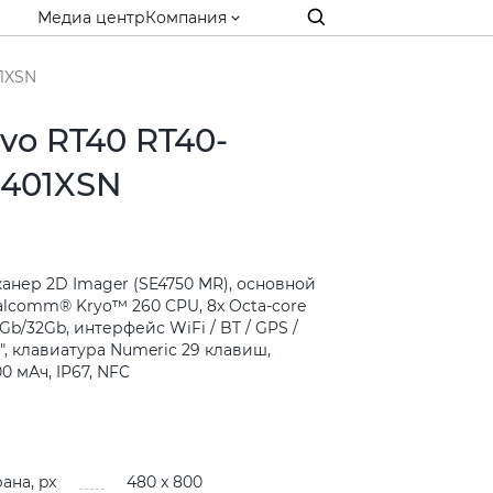
Медиа центр
Компания
01XSN
vo RT40 RT40-
E401XSN
сканер 2D Imager (SE4750 MR), основной
alcomm® Kryo™ 260 CPU, 8x Octa-core
3Gb/32Gb, интерфейс WiFi / BT / GPS /
4", клавиатура Numeric 29 клавиш,
0 мАч, IP67, NFC
и
ана, px
480 x 800