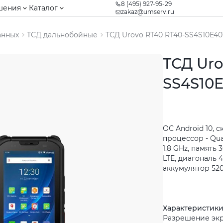
8 (495) 927-95-29
шения
Каталог
zakaz@umserv.ru
анных
ТСД дальнобойные
ТСД Urovo RT40 RT40-SS4S10E4
ТСД Uro
SS4S10
ОС Android 10, 
процессор - Qu
1.8 GHz, память 
LTE, диагональ 
аккумулятор 520
Характеристик
Разрешение экр