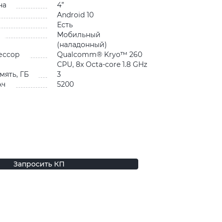
на
4”
Android 10
Есть
Мобильный
(наладонный)
ессор
Qualcomm® Kryo™ 260
CPU, 8x Octa-core 1.8 GHz
мять, ГБ
3
Ач
5200
Запросить КП