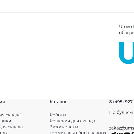
Urovo
обогр
ия
Каталог
8 (495) 927
По будням с
ия склада
Роботы
рщики
Решения для склада
для склада
Экзоскелеты
zakaz@ums
тов
Терминалы сбора данных