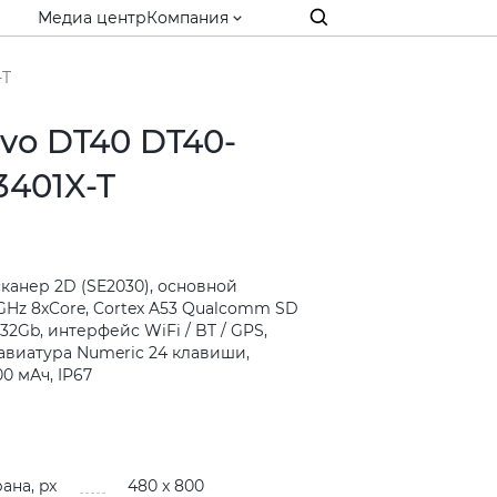
Медиа центр
Компания
-T
vo DT40 DT40-
401X-T
 сканер 2D (SE2030), основной
 GHz 8хCore, Cortex A53 Qualcomm SD
32Gb, интерфейс WiFi / BT / GPS,
лавиатура Numeric 24 клавиши,
0 мАч, IP67
и
ана, px
480 x 800