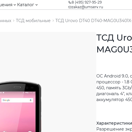
8 (495) 927-95-29
шения
Каталог
zakaz@umserv.ru
анных
ТСД мобильные
ТСД Urovo DT40 DT40-MAG0U3401X
ТСД Uro
MAG0U3
ОС Android 9.0,
процессор - 1.8
450, память 3Gb/
диагональ 4", к
аккумулятор 450
Характеристик
Разрешение экр