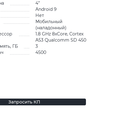
на
4”
Android 9
Нет
Мобильный
(наладонный)
ессор
1.8 GHz 8хCore, Cortex
A53 Qualcomm SD 450
мять, ГБ
3
Ач
4500
Запросить КП