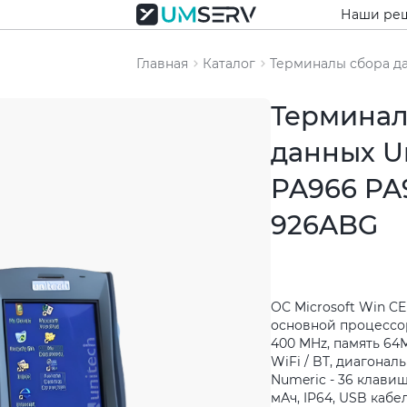
Наши ре
Главная
Каталог
Терминалы сбора д
Терминал
данных U
PA966 PA
926ABG
ОС Microsoft Win CE 
основной процессор
400 MHz, память 6
WiFi / BT, диагональ
Numeric - 36 клавиш
мАч, IP64, USB кабе