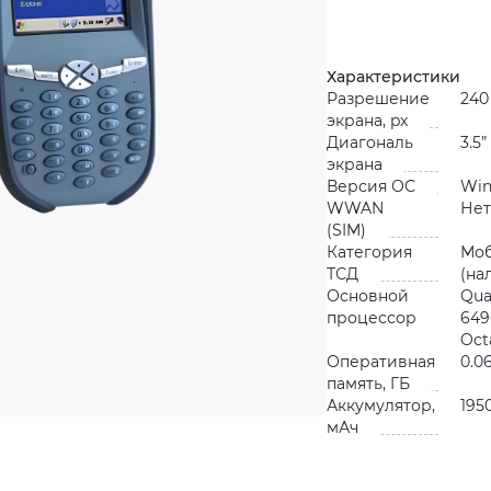
Характеристики
Разрешение
240
экрана, px
Диагональ
3.5”
экрана
Версия ОС
Win
WWAN
Нет
(SIM)
Категория
Мо
ТСД
(на
Основной
Qua
процессор
649
Oct
Оперативная
0.0
память, ГБ
Аккумулятор,
195
мАч