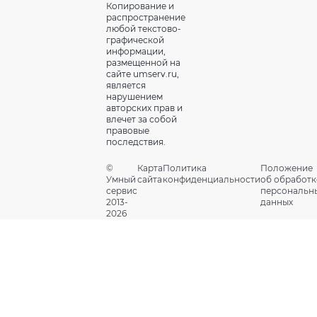
Копирование и
распространение
любой текстово-
графической
информации,
размещенной на
сайте umserv.ru,
является
нарушением
авторских прав и
влечет за собой
правовые
последствия.
©
Карта
Политика
Положение
Умный
сайта
конфиденциальности
об обработк
сервис
персональн
2013-
данных
2026