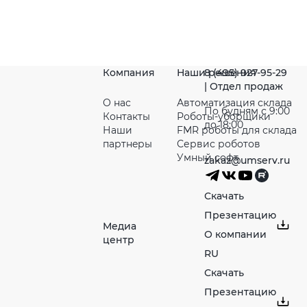
Компания
Наши решения
8 (495) 927-95-29
| Отдел продаж
О нас
Автоматизация склада
По будням с 9:00
Контакты
Роботы-уборщики
до 18:00
Наши
FMR роботы для склада
партнeры
Сервис роботов
Умный софт
zakaz@umserv.ru
Скачать
Презентацию
Медиа
О компании
центр
RU
Скачать
Презентацию