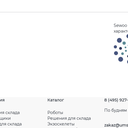
Sewoo
харак
ия
Каталог
8 (495) 927
По будням с
ия склада
Роботы
рщики
Решения для склада
для склада
Экзоскелеты
zakaz@ums