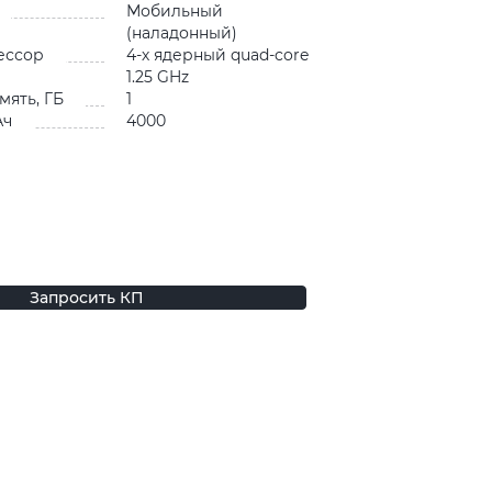
Мобильный
(наладонный)
ессор
4-х ядерный quad-core
1.25 GHz
мять, ГБ
1
Ач
4000
Запросить КП