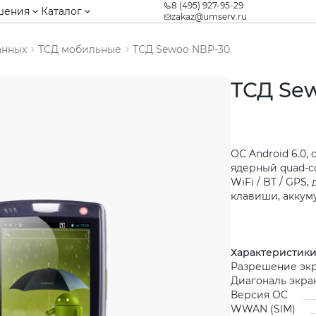
8 (495) 927-95-29
шения
Каталог
zakaz@umserv.ru
анных
ТСД мобильные
ТСД Sewoo NBP-30
ТСД Se
ОС Android 6.0,
ядерный quad-co
WiFi / BT / GPS,
клавиши, аккуму
Характеристик
Разрешение экр
Диагональ экра
Версия ОС
WWAN (SIM)