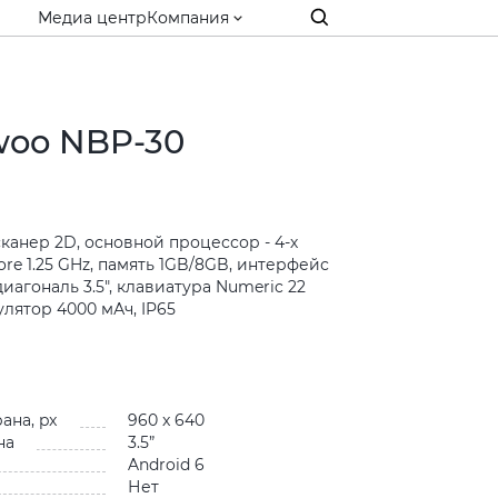
Медиа центр
Компания
woo NBP-30
 сканер 2D, основной процессор - 4-х
re 1.25 GHz, память 1GB/8GB, интерфейс
 диагональ 3.5", клавиатура Numeric 22
лятор 4000 мАч, IP65
и
ана, px
960 x 640
на
3.5”
Android 6
Нет