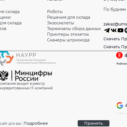
По будням с
ия склада
Роботы
рщики
Решения для склада
для склада
Экзоскелеты
zakaz@ums
тов
Терминалы сбора данных
Принтеры этикеток
Скачать П
Сканеры штрихкода
Скачать П
омпания входит в реестр
ккредитованных IT-компаний
Подробнее
Принять
сайт для вас.