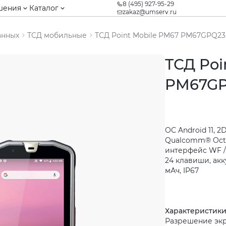
8 (495) 927-95-29
шения
Каталог
zakaz@umserv.ru
анных
ТСД мобильные
ТСД Point Mobile PM67 PM67GPQ2
ТСД Poi
PM67GP
ОС Android 11, 
Qualcomm® Octa
интерфейс WF / 
24 клавиши, ак
мАч, IP67
Характеристик
Разрешение экр