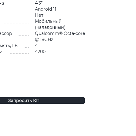
на
4.3”
Android 11
Нет
Мобильный
(наладонный)
ессор
Qualcomm® Octa-core
@1.8GHz
мять, ГБ
4
Ач
4200
Запросить КП