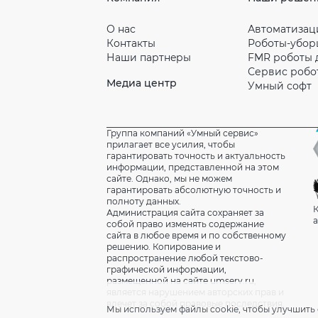
О нас
Автоматизац
Контакты
Роботы-убо
Наши партнeры
FMR роботы 
Сервис робо
Медиа центр
Умный софт
Группа компаний «Умный сервис»
прилагает все усилия, чтобы
гарантировать точность и актуальность
информации, представленной на этом
сайте. Однако, мы не можем
гарантировать абсолютную точность и
полноту данных.
К
Администрация сайта сохраняет за
а
собой право изменять содержание
сайта в любое время и по собственному
решению. Копирование и
распространение любой текстово-
графической информации,
размещенной на сайте umserv.ru,
является нарушением авторских прав и
влечет за собой правовые последствия.
Мы используем файлы cookie, чтобы улучшить 