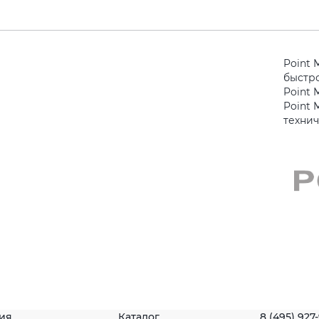
Point 
быстро
Point 
Point 
техни
ия
Каталог
8 (495) 927