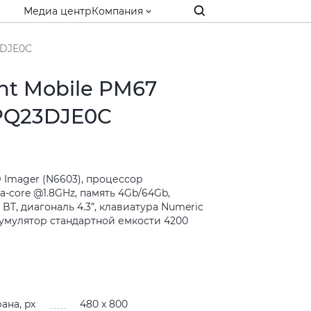
Медиа центр
Компания
3DJE0C
nt Mobile PM67
Q23DJE0C
2D Imager (N6603), процессор
-core @1.8GHz, память 4Gb/64Gb,
BT, диагональ 4.3”, клавиатура Numeric
кумулятор стандартной емкости 4200
и
ана, px
480 x 800