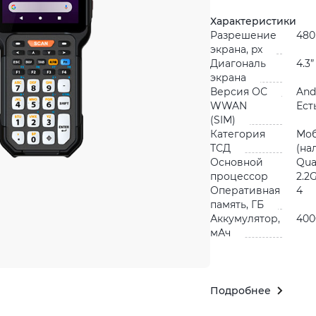
Характеристики
Разрешение
480
экрана, px
Диагональ
4.3”
экрана
Версия ОС
And
WWAN
Ест
(SIM)
Категория
Мо
ТСД
(на
Основной
Qu
процессор
2.2
Оперативная
4
память, ГБ
Аккумулятор,
400
мАч
Подробнее