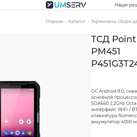
Наши ре
Главная
Каталог
Терминалы сбора д
ТСД Point
PM451
P451G3T2
ОС Android 9.0, скан
основной процессо
SDA660 2.2GHz Octa 
интерфейс WiFi / BT,
клавиатура Numeric
аккумулятор 4000 мА