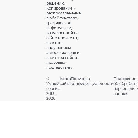
решению.
Копирование и
распространение
любой текстово-
графической
информации,
размещенной на
сайте umserv.ru,
является
нарушением
авторских прав и
влечет за собой
правовые
последствия.
©
Карта
Политика
Положение
Умный
сайта
конфиденциальности
об обработк
сервис
персональн
2013-
данных
2026