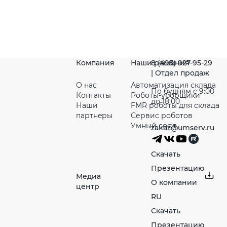
Компания
Наши решения
8 (495) 927-95-29
| Отдел продаж
О нас
Автоматизация склада
По будням с 9:00
Контакты
Роботы-уборщики
до 18:00
Наши
FMR роботы для склада
партнeры
Сервис роботов
Умный софт
zakaz@umserv.ru
Скачать
Презентацию
Медиа
О компании
центр
RU
Скачать
Презентацию