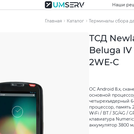
Наши ре
Главная
Каталог
Терминалы сбора д
ТСД Newl
Beluga IV
2WE-C
ОС Android 8.x, ска
основной процессор
четырехъядерный 6
процессор, память 
WiFi / BT / 3G/4G / G
клавиатура Numeric
аккумулятор 3800 мА