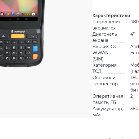
Характеристики
Разрешение
480
экрана, px
Диагональ
4”
экрана
Версия ОС
And
WWAN
Ест
(SIM)
Категория
Мо
ТСД
(на
Основной
1.5
процессор
чет
бит
Оперативная
2
память, ГБ
Аккумулятор,
380
мАч