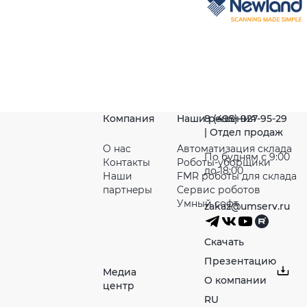
Компания
Наши решения
8 (495) 927-95-29
| Отдел продаж
О нас
Автоматизация склада
По будням с 9:00
Контакты
Роботы-уборщики
до 18:00
Наши
FMR роботы для склада
партнeры
Сервис роботов
Умный софт
zakaz@umserv.ru
Скачать
Презентацию
Медиа
О компании
центр
RU