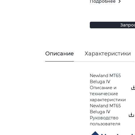
Подробнее
Запро
Описание
Характеристики
Newland MT65
Beluga IV
Описание и
технические
характеристики
Newland MT65
Beluga IV
Руководство
пользователя