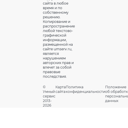
сайта в любое
время и по
собственному
решению.
Копирование и
распространение
любой текстово-
графической
информации,
размещенной на
сайте umserv.ru,
является
нарушением
авторских прав и
влечет за собой
правовые
последствия.
©
Карта
Политика
Положение
Умный
сайта
конфиденциальности
об обработк
сервис
персональн
2013-
данных
2026