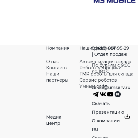
Компания
Наши решения
8 (495) 927-95-29
| Отдел продаж
О нас
Автоматизация склада
По будням с 9:00
Контакты
Роботы-уборщики
до 18:00
Наши
FMR роботы для склада
партнeры
Сервис роботов
Умный софт
zakaz@umserv.ru
Скачать
Презентацию
Медиа
О компании
центр
RU
Скачать