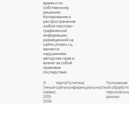
время и по
собственному
решению.
Копирование и
распространение
любой текстово-
графической
информации,
размещенной на
сайте umserv.ru,
является
нарушением
авторских прав и
влечет за собой
правовые
последствия.
©
Карта
Политика
Положение
Умный
сайта
конфиденциальности
об обработк
сервис
персональн
2013-
данных
2026