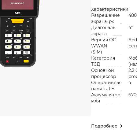
Характеристики
Разрешение
480
экрана, px
Диагональ
4”
экрана
Версия ОС
And
WWAN
Ест
(SIM)
Категория
Мо
ТСД
(на
Основной
2.2
процессор
pro
Оперативная
4
память, ГБ
Аккумулятор,
670
мАч
Подробнее