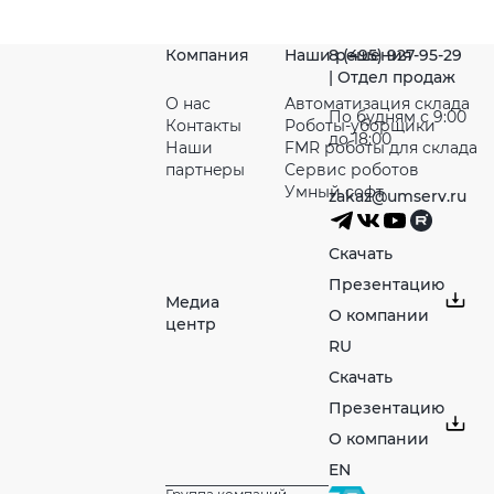
Компания
Наши решения
8 (495) 927-95-29
| Отдел продаж
О нас
Автоматизация склада
По будням с 9:00
Контакты
Роботы-уборщики
до 18:00
Наши
FMR роботы для склада
партнeры
Сервис роботов
Умный софт
zakaz@umserv.ru
Скачать
Презентацию
Медиа
О компании
центр
RU
Скачать
Презентацию
О компании
EN