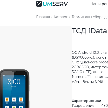
Наши ре
Главная
Каталог
Терминалы сбора д
ТСД iData
ОС Android 10.0, ск
(DS7000pro,), основ
GHz Quad-core proce
2GB/16GB, интерфейс
3G/4G (LTE), диагона
Numeric 21 клавиша
мАч, IP54, no GMS
Характеристики
Разрешение
480