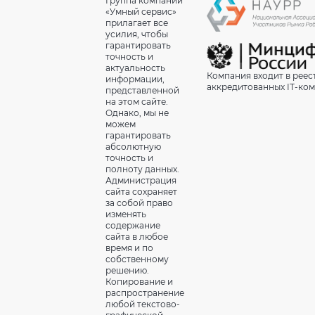
Группа компаний
«Умный сервис»
прилагает все
усилия, чтобы
гарантировать
точность и
актуальность
Компания входит в реес
информации,
аккредитованных IT-ко
представленной
на этом сайте.
Однако, мы не
можем
гарантировать
абсолютную
точность и
полноту данных.
Администрация
сайта сохраняет
за собой право
изменять
содержание
сайта в любое
время и по
собственному
решению.
Копирование и
распространение
любой текстово-