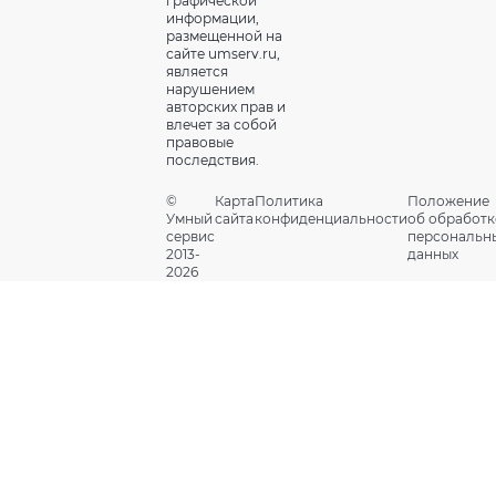
графической
информации,
размещенной на
сайте umserv.ru,
является
нарушением
авторских прав и
влечет за собой
правовые
последствия.
©
Карта
Политика
Положение
Умный
сайта
конфиденциальности
об обработк
сервис
персональн
2013-
данных
2026