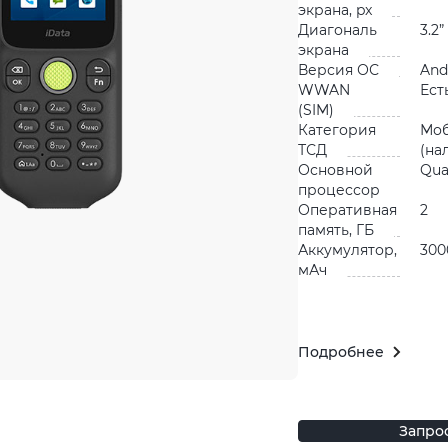
экрана, px
Диагональ
3.2”
экрана
Версия ОС
And
WWAN
Ест
(SIM)
Категория
Мо
ТСД
(на
Основной
Qua
процессор
Оперативная
2
память, ГБ
Аккумулятор,
300
мАч
Подробнее
Запро