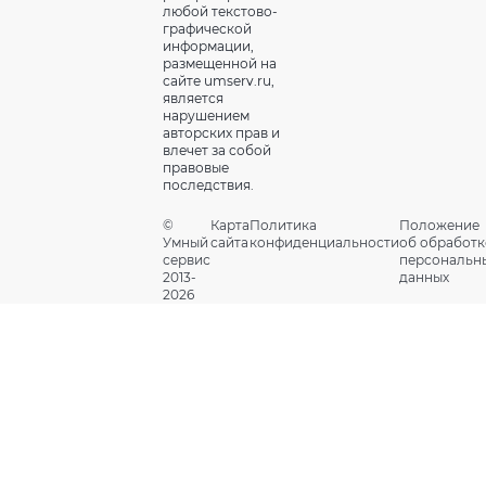
любой текстово-
графической
информации,
размещенной на
сайте umserv.ru,
является
нарушением
авторских прав и
влечет за собой
правовые
последствия.
©
Карта
Политика
Положение
Умный
сайта
конфиденциальности
об обработк
сервис
персональн
2013-
данных
2026