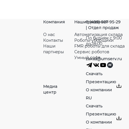
Компания
Наши решения
8 (495) 927-95-29
| Отдел продаж
О нас
Автоматизация склада
По будням с 9:00
Контакты
Роботы-уборщики
до 18:00
Наши
FMR роботы для склада
партнeры
Сервис роботов
Умный софт
zakaz@umserv.ru
Скачать
Презентацию
Медиа
О компании
центр
RU
Скачать
Презентацию
О компании