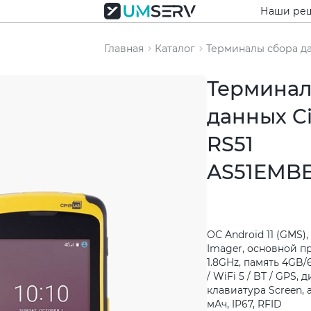
Наши ре
Главная
Каталог
Терминалы сбора д
Терминал
данных C
RS51
AS51EMBE
ОС Android 11 (GMS)
Imager, основной пр
1.8GHz, память 4GB
/ WiFi 5 / BT / GPS, д
клавиатура Screen, 
мАч, IP67, RFID