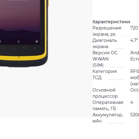
Характеристики
Разрешение
720
экрана, px
Диагональ
4.7"
экрана
Версия ОС
Andr
WWAN
Ест
(SIM)
Категория
RFI
ТСД
мо
(на
Основной
Oct
процессор
Оперативная
4
память, ГБ
Аккумулятор,
530
мАч