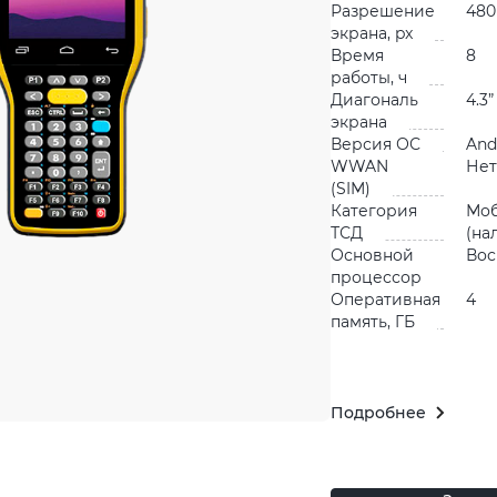
Разрешение
480
экрана, px
Время
8
работы, ч
Диагональ
4.3”
экрана
Версия ОС
And
WWAN
Нет
(SIM)
Категория
Мо
ТСД
(на
Основной
Вос
процессор
Оперативная
4
память, ГБ
Подробнее