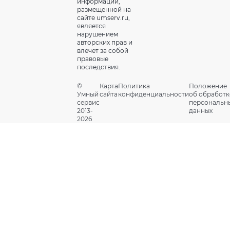
информации,
размещенной на
сайте umserv.ru,
является
нарушением
авторских прав и
влечет за собой
правовые
последствия.
©
Карта
Политика
Положение
Умный
сайта
конфиденциальности
об обработк
сервис
персональн
2013-
данных
2026