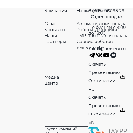
Компания
Наши решения
8 (495) 927-95-29
| Отдел продаж
О нас
Автоматизация склада
По будням с 9:00
Контакты
Роботы-уборщики
до 18:00
Наши
FMR роботы для склада
партнeры
Сервис роботов
Умный софт
zakaz@umserv.ru
Скачать
Презентацию
Медиа
О компании
центр
RU
Скачать
Презентацию
О компании
EN
Группа компаний