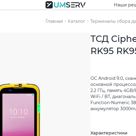
Наши ре
Главная
Каталог
Терминалы сбора д
ТСД Ciph
RK95 RK9
ОС Android 9.0, скан
основной процессо
2.2 ГГц, память 4GB
WiFi / BT, диагональ
Function-Numeric 3
аккумулятор 3000mA
Характеристики