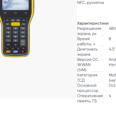
NFC, рукоятка
Характеристики
Разрешение
480
экрана, px
Время
8
работы, ч
Диагональ
4.3”
экрана
Версия ОС
And
WWAN
Нет
(SIM)
Категория
Мо
ТСД
(на
Основной
Oct
процессор
Оперативная
4
память, ГБ