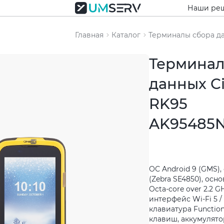
Наши ре
Главная
Каталог
Терминалы сбора д
Терминал
данных C
RK95
AK95485
ОС Android 9 (GMS),
(Zebra SE4850), осн
Octa-core over 2.2 
интерфейс Wi-Fi 5 / 
клавиатура Function
клавиш, аккумулятор