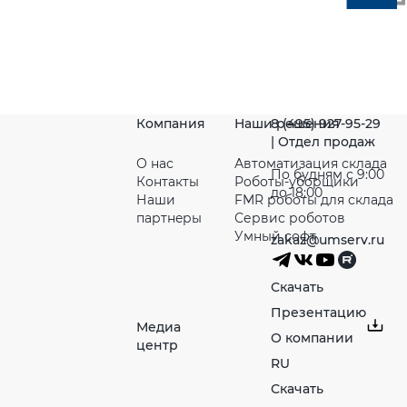
Компания
Наши решения
8 (495) 927-95-29
| Отдел продаж
О нас
Автоматизация склада
По будням с 9:00
Контакты
Роботы-уборщики
до 18:00
Наши
FMR роботы для склада
партнeры
Сервис роботов
Умный софт
zakaz@umserv.ru
Скачать
Презентацию
Медиа
О компании
центр
RU
Скачать