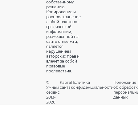
собственному
решению.
Копирование и
распространение
любой текстово-
графической
информации,
размещенной на
сайте umserv.ru,
является
нарушением
авторских прав и
влечет за собой
правовые
последствия.
©
Карта
Политика
Положение
Умный
сайта
конфиденциальности
об обработк
сервис
персональн
2013-
данных
2026