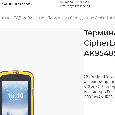
8 (495) 927-95-29
шения
Каталог
zakaz@umserv.ru
анных
ТСД мобильные
Терминал сбора данных CipherLa
Термин
CipherL
AK9548
ОС Android 9 (GM
основной процес
4GB/64GB, интерф
клавиатура Func
6000 mAh, IP65,