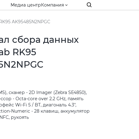
Медиа центр
Компания
b RK95 AK95485N2NPGC
ал сбора данных
ab RK95
5N2NPGC
S), сканер - 2D Imager (Zebra SE4850),
сор - Octa-core over 2.2 GHz, память
ейс Wi-Fi 5 / BT, диагональ 4.3",
tion-Numeric - 28 клавиш, аккумулятор
 NFC, рукоять