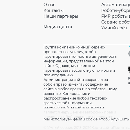
О нас
Автоматизац
Контакты
Роботы-убо
Наши партнeры
FMR роботы 
Сервис робо
Медиа центр
Умный софт
Группа компаний «Умный сервис»
прилагает все усилия, чтобы
гарантировать точность и актуальность
информации, представленной на этом
сайте. Однако, мы не можем
гарантировать абсолютную точность и
полноту данных.
К
Администрация сайта сохраняет за
а
собой право изменять содержание
сайта в любое время и по собственному
решению. Копирование и
распространение любой текстово-
графической информации,
размещенной на сайте umserv.ru,
является нарушением авторских прав и
влечет за собой правовые последствия.
Мы используем файлы cookie, чтобы улучшить 
© Умный сервис 2013-2026
Карта сайта
Политик