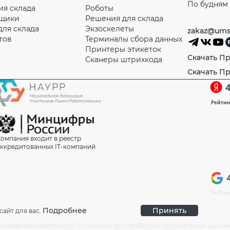
По будням с
ия склада
Роботы
рщики
Решения для склада
для склада
Экзоскелеты
zakaz@ums
тов
Терминалы сбора данных
Принтеры этикеток
Скачать П
Сканеры штрихкода
Скачать П
омпания входит в реестр
ккредитованных IT-компаний
Подробнее
Принять
сайт для вас.
а конфиденциальности
Положение об обработке персональных данны