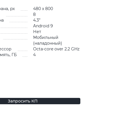
и
ана, px
480 x 800
8
на
4.3”
Android 9
Нет
Мобильный
(наладонный)
ессор
Octa-core over 2.2 GHz
мять, ГБ
4
Запросить КП