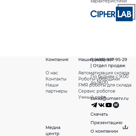
характеристики
Компания
Наши решения
8 (495) 927-95-29
| Отдел продаж
О нас
Автоматизация склада
По будням с 9:00
Контакты
Роботы-уборщики
до 18:00
Наши
FMR роботы для склада
партнeры
Сервис роботов
Умный софт
zakaz@umserv.ru
Скачать
Презентацию
Медиа
О компании
центр