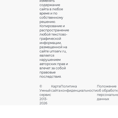
изменять
содержание
сайта в любое
время и по
собственному
решению.
Копирование и
распространение
любой текстово-
графической
информации,
размещенной на
сайте umserv.ru,
является
нарушением
авторских прав и
влечет за собой
правовые
последствия.
©
Карта
Политика
Положение
Умный
сайта
конфиденциальности
об обработк
сервис
персональн
2013-
данных
2026