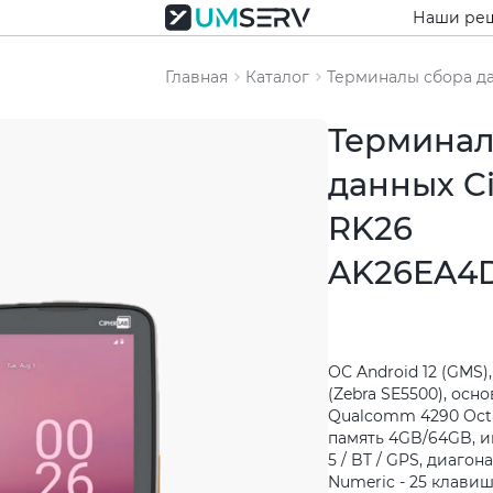
Наши ре
Главная
Каталог
Терминалы сбора д
Терминал
данных C
RK26
AK26EA4
ОС Android 12 (GMS)
(Zebra SE5500), осн
Qualcomm 4290 Octa
память 4GB/64GB, и
5 / BT / GPS, диагон
Numeric - 25 клавиш