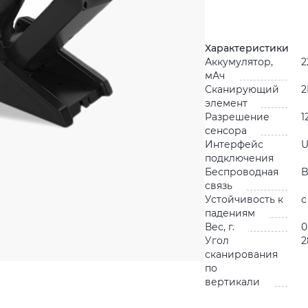
Характеристики
Аккумулятор,
2
мАч
Сканирующий
2
элемент
Разрешение
1
сенсора
Интерфейс
подключения
Беспроводная
B
связь
Устойчивость к
с
падениям
Вес, г.
0
Угол
2
сканирования
по
вертикали