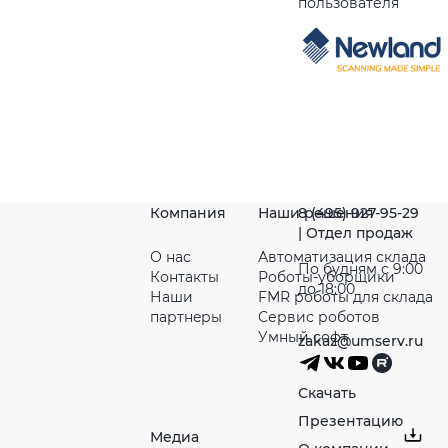
пользователя
Компания
Наши решения
8 (495) 927-95-29
| Отдел продаж
О нас
Автоматизация склада
По будням с 9:00
Контакты
Роботы-уборщики
до 18:00
Наши
FMR роботы для склада
партнeры
Сервис роботов
Умный софт
zakaz@umserv.ru
Скачать
Презентацию
Медиа