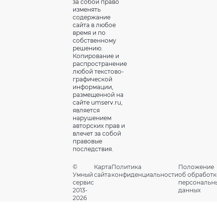
за собой право
изменять
содержание
сайта в любое
время и по
собственному
решению.
Копирование и
распространение
любой текстово-
графической
информации,
размещенной на
сайте umserv.ru,
является
нарушением
авторских прав и
влечет за собой
правовые
последствия.
©
Карта
Политика
Положение
Умный
сайта
конфиденциальности
об обработк
сервис
персональн
2013-
данных
2026