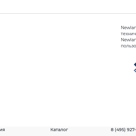
Newla
техни
Newla
польз
ия
Каталог
8 (495) 927