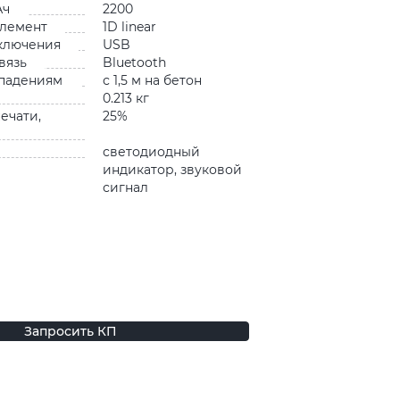
Ач
2200
лемент
1D linear
ключения
USB
вязь
Bluetooth
 падениям
с 1,5 м на бетон
0.213 кг
ечати,
25%
светодиодный
индикатор, звуковой
сигнал
Запросить КП