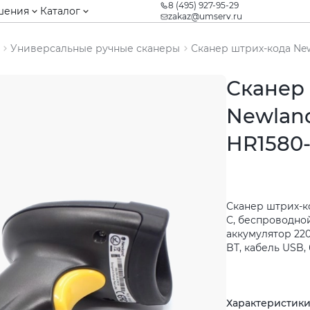
8 (495) 927-95-29
шения
Каталог
zakaz@umserv.ru
Универсальные ручные сканеры
Сканер штрих-кода Ne
Сканер
Newlan
HR1580
Сканер штрих-к
C, беспроводно
аккумулятор 22
BT, кабель USB, 
Характеристик