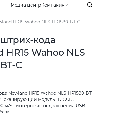
Медиа центр
Компания
wland HR15 Wahoo NLS-HR1580-BT-C
 штрих-кода
d HR15 Wahoo NLS-
-BT-C
ода Newland HR15 Wahoo NLS-HR1580-BT-
й, сканирующий модуль 1D CCD,
00 мАч, интерфейс подключения USB,
база
и