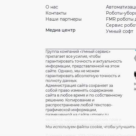
О нас
Автоматизац
Контакты
Роботы-убо
Наши партнeры
FMR роботы 
Сервис робо
Медиа центр
Умный софт
Группа компаний «Умный сервис»
прилагает все усилия, чтобы
гарантировать точность и актуальность
информации, представленной на этом
сайте. Однако, мы не можем
гарантировать абсолютную точность и
полноту данных.
К
Администрация сайта сохраняет за
а
собой право изменять содержание
сайта в любое время и по собственному
решению. Копирование и
распространение любой текстово-
графической информации,
размещенной на сайте umserv.ru,
является нарушением авторских прав и
влечет за собой правовые последствия.
Мы используем файлы cookie, чтобы улучшить 
© Умный сервис 2013-2026
Карта сайта
Политик