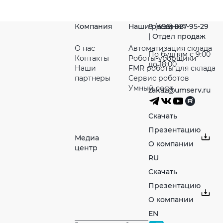
Компания
Наши решения
8 (495) 927-95-29
| Отдел продаж
О нас
Автоматизация склада
По будням с 9:00
Контакты
Роботы-уборщики
до 18:00
Наши
FMR роботы для склада
партнeры
Сервис роботов
Умный софт
zakaz@umserv.ru
Скачать
Презентацию
Медиа
О компании
центр
RU
Скачать
Презентацию
О компании
EN