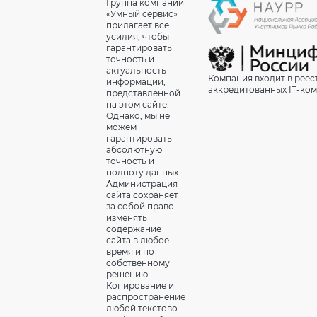
Группа компаний
«Умный сервис»
прилагает все
усилия, чтобы
гарантировать
точность и
актуальность
Компания входит в реес
информации,
аккредитованных IT-ко
представленной
на этом сайте.
Однако, мы не
можем
гарантировать
абсолютную
точность и
полноту данных.
Администрация
сайта сохраняет
за собой право
изменять
содержание
сайта в любое
время и по
собственному
решению.
Копирование и
распространение
любой текстово-