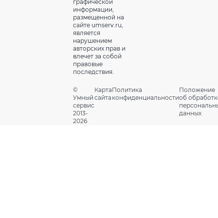
графической
информации,
размещенной на
сайте umserv.ru,
является
нарушением
авторских прав и
влечет за собой
правовые
последствия.
©
Карта
Политика
Положение
Умный
сайта
конфиденциальности
об обработк
сервис
персональн
2013-
данных
2026