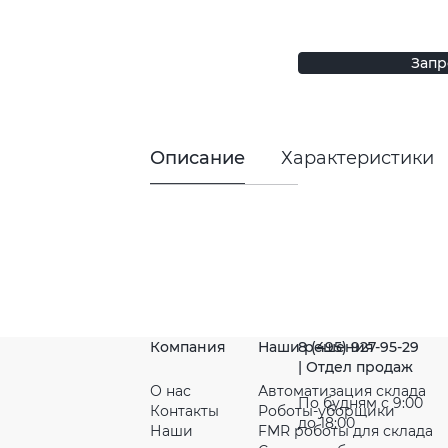
Запр
Описание
Характеристики
Компания
Наши решения
8 (495) 927-95-29
| Отдел продаж
О нас
Автоматизация склада
По будням с 9:00
Контакты
Роботы-уборщики
до 18:00
Наши
FMR роботы для склада