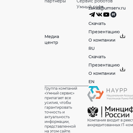
партнeры
Сервис роботов
Умный софт
zakaz@umserv.ru
Скачать
Презентацию
Медиа
О компании
центр
RU
Скачать
Презентацию
О компании
EN
Группа компаний
«Умный сервис»
прилагает все
усилия, чтобы
гарантировать
точность и
актуальность
Компания входит в реес
информации,
аккредитованных IT-ко
представленной
на этом сайте.