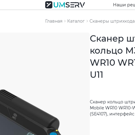
Наши ре
Главная
Каталог
Сканеры штрихкода
Сканер ш
кольцо M
WR10 WR
U11
Сканер кольцо штри
Mobile WR10 WR10-W
(SE4107), интерфейс