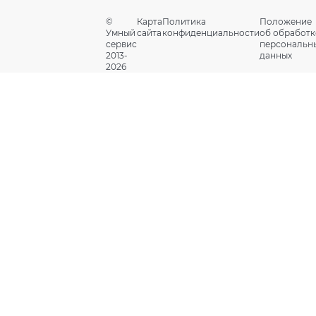
©
Карта
Политика
Положение
Умный
сайта
конфиденциальности
об обработк
сервис
персональн
2013-
данных
2026