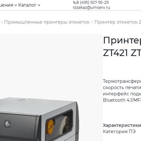
8 (495) 927-95-29
шения
Каталог
zakaz@umserv.ru
Промышленные принтеры этикеток
Принтер этикеток Z
Принтер
ZT421 Z
Термотрансферна
скорость печати
интерфейс подклю
Bluetooth 4.1/MF
Характеристик
Категория ПЭ