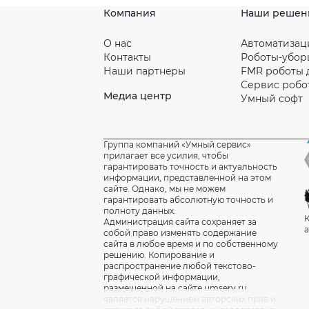
Компания
Наши решен
О нас
Автоматизац
Контакты
Роботы-убо
Наши партнeры
FMR роботы 
Сервис робо
Медиа центр
Умный софт
Группа компаний «Умный сервис»
прилагает все усилия, чтобы
гарантировать точность и актуальность
информации, представленной на этом
сайте. Однако, мы не можем
гарантировать абсолютную точность и
полноту данных.
К
Администрация сайта сохраняет за
а
собой право изменять содержание
сайта в любое время и по собственному
решению. Копирование и
распространение любой текстово-
графической информации,
размещенной на сайте umserv.ru,
является нарушением авторских прав и