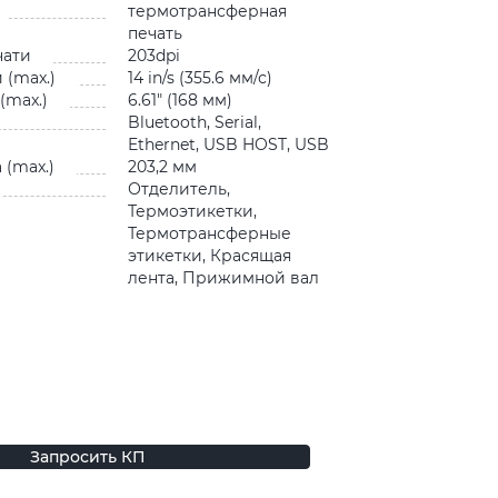
термотрансферная
печать
чати
203dpi
 (max.)
14 in/s (355.6 мм/с)
(max.)
6.61″ (168 мм)
Bluetooth, Serial,
Ethernet, USB HOST, USB
 (max.)
203,2 мм
Отделитель,
Термоэтикетки,
Термотрансферные
этикетки, Красящая
лента, Прижимной вал
Запросить КП