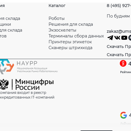
ия
Каталог
8 (495) 927
По будням с
ия склада
Роботы
рщики
Решения для склада
для склада
Экзоскелеты
zakaz@ums
тов
Терминалы сбора данных
Принтеры этикеток
Скачать П
Сканеры штрихкода
Скачать П
омпания входит в реестр
ккредитованных IT-компаний