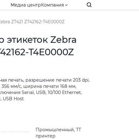
Медиа центр
Компания
ebra ZT421 ZT42162-T4E0000Z
 этикеток Zebra
T42162-T4E0000Z
я печать, разрешение печати 203 dpi,
 356 мм/с, ширина печати 168 мм,
чения Serial, USB, 10/100 Ethernet,
i, USB Host
и
Промышленный, ТТ
принтер