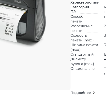
Характеристики
Категория
ПЭ
Способ
печати
Разрешение
2
печати
Скорость
3
печати (max.)
Ширина печати
3
(max.)
Стандартный
B
Диаметр
рулона (max.)
Опционально
Подробнее