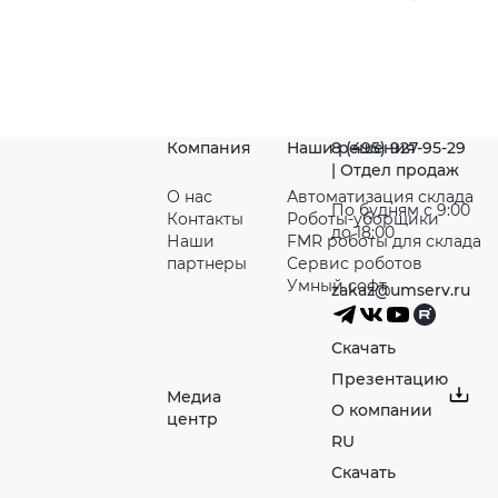
Компания
Наши решения
8 (495) 927-95-29
| Отдел продаж
О нас
Автоматизация склада
По будням с 9:00
Контакты
Роботы-уборщики
до 18:00
Наши
FMR роботы для склада
партнeры
Сервис роботов
Умный софт
zakaz@umserv.ru
Скачать
Презентацию
Медиа
О компании
центр
RU
Скачать