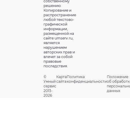
собственному
решению.
Копирование и
распространение
любой текстово-
графической
информации,
размещенной на
сайте umserv.ru,
является
нарушением
авторских прав и
влечет за собой
правовые
последствия.
©
Карта
Политика
Положение
Умный
сайта
конфиденциальности
об обработк
сервис
персональн
2013-
данных
2026