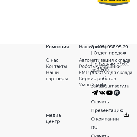
Компания
Наши решения
8 (495) 927-95-29
| Отдел продаж
О нас
Автоматизация склада
По будням с 9:00
Контакты
Роботы-уборщики
до 18:00
Наши
FMR роботы для склада
партнeры
Сервис роботов
Умный софт
zakaz@umserv.ru
Скачать
Презентацию
Медиа
О компании
центр
RU
Скачать