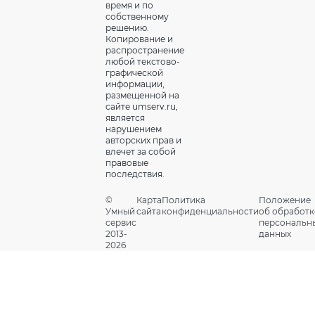
время и по
собственному
решению.
Копирование и
распространение
любой текстово-
графической
информации,
размещенной на
сайте umserv.ru,
является
нарушением
авторских прав и
влечет за собой
правовые
последствия.
©
Карта
Политика
Положение
Умный
сайта
конфиденциальности
об обработк
сервис
персональн
2013-
данных
2026