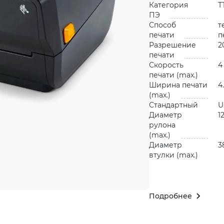
Категория
Т
ПЭ
Способ
т
печати
п
Разрешение
2
печати
Скорость
4
печати (max.)
Ширина печати
4
(max.)
Стандартный
U
Диаметр
1
рулона
(max.)
Диаметр
3
втулки (max.)
Подробнее