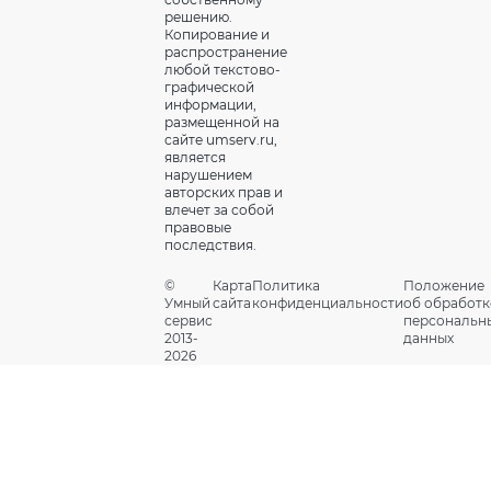
решению.
Копирование и
распространение
любой текстово-
графической
информации,
размещенной на
сайте umserv.ru,
является
нарушением
авторских прав и
влечет за собой
правовые
последствия.
©
Карта
Политика
Положение
Умный
сайта
конфиденциальности
об обработк
сервис
персональн
2013-
данных
2026