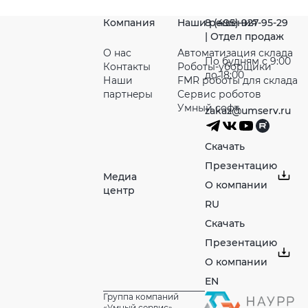
Компания
Наши решения
8 (495) 927-95-29
| Отдел продаж
О нас
Автоматизация склада
По будням с 9:00
Контакты
Роботы-уборщики
до 18:00
Наши
FMR роботы для склада
партнeры
Сервис роботов
Умный софт
zakaz@umserv.ru
Скачать
Презентацию
Медиа
О компании
центр
RU
Скачать
Презентацию
О компании
EN
Группа компаний
«Умный сервис»