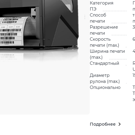
Категория
ПЭ
Способ
печати
Разрешение
3
печати
Скорость
6
печати (max.)
Ширина печати
4
(max.)
Стандартный
R
Диаметр
1
рулона (max.)
Опционально
Подробнее