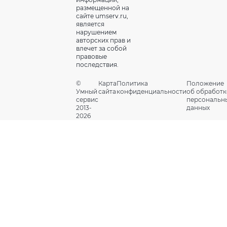
размещенной на
сайте umserv.ru,
является
нарушением
авторских прав и
влечет за собой
правовые
последствия.
©
Карта
Политика
Положение
Умный
сайта
конфиденциальности
об обработк
сервис
персональн
2013-
данных
2026