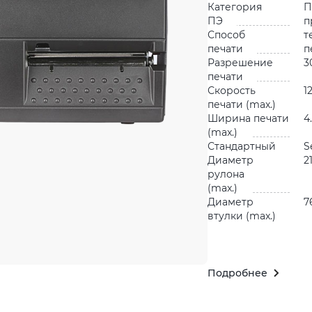
Категория
П
ПЭ
п
Способ
т
печати
п
Разрешение
3
печати
Скорость
1
печати (max.)
Ширина печати
4
(max.)
Стандартный
S
Диаметр
2
рулона
(max.)
Диаметр
7
втулки (max.)
Подробнее