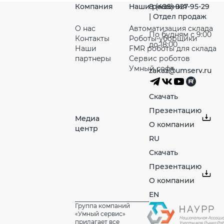
Компания
Наши решения
8 (495) 927-95-29
| Отдел продаж
О нас
Автоматизация склада
По будням с 9:00
Контакты
Роботы-уборщики
до 18:00
Наши
FMR роботы для склада
партнeры
Сервис роботов
Умный софт
zakaz@umserv.ru
Скачать
Презентацию
Медиа
О компании
центр
RU
Скачать
Презентацию
О компании
EN
Группа компаний
«Умный сервис»
прилагает все