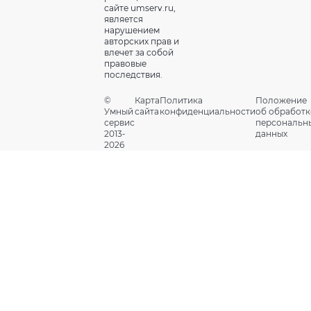
сайте umserv.ru,
является
нарушением
авторских прав и
влечет за собой
правовые
последствия.
©
Карта
Политика
Положение
Умный
сайта
конфиденциальности
об обработк
сервис
персональн
2013-
данных
2026