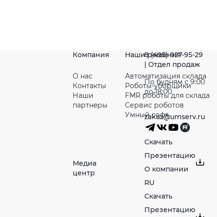
Компания
Наши решения
8 (495) 927-95-29
| Отдел продаж
О нас
Автоматизация склада
По будням с 9:00
Контакты
Роботы-уборщики
до 18:00
Наши
FMR роботы для склада
партнeры
Сервис роботов
Умный софт
zakaz@umserv.ru
Скачать
Презентацию
Медиа
О компании
центр
RU
Скачать
Презентацию