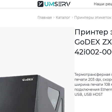
Наши ре
Главная
Каталог
Принтеры этикеток
Принтер 
GoDEX ZX4
42i002-0
Термотрансферная 
печати 203 dpi, скор
ширина печати 108 
подключения Ethernet
USB, USB HOST