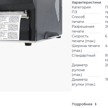
Характеристики
Категория
П
ПЭ
п
Способ
т
печати
п
Разрешение
2
печати
Скорость
6
печати (max.)
Ширина печати
4
(max.)
Стандартный
R
H
Диаметр
2
рулона
(max.)
Диаметр
7
втулки (max.)
Подробнее