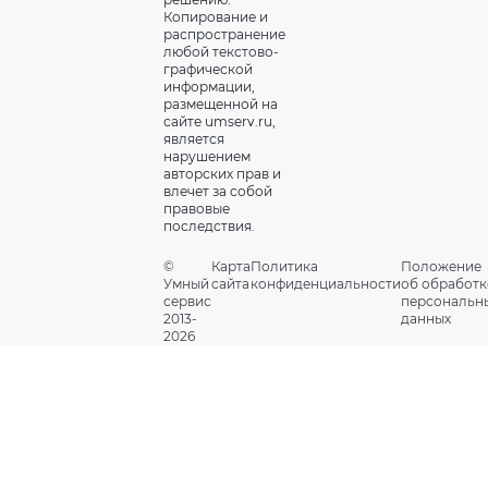
Копирование и
распространение
любой текстово-
графической
информации,
размещенной на
сайте umserv.ru,
является
нарушением
авторских прав и
влечет за собой
правовые
последствия.
©
Карта
Политика
Положение
Умный
сайта
конфиденциальности
об обработк
сервис
персональн
2013-
данных
2026