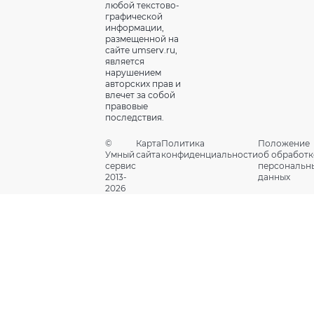
любой текстово-
графической
информации,
размещенной на
сайте umserv.ru,
является
нарушением
авторских прав и
влечет за собой
правовые
последствия.
©
Карта
Политика
Положение
Умный
сайта
конфиденциальности
об обработк
сервис
персональн
2013-
данных
2026