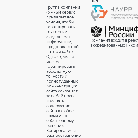
EN
Группа компаний
«Умный сервис»
прилагает все
усилия, чтобы
гарантировать
точность и
актуальность
Компания входит в реес
информации,
аккредитованных IT-ко
представленной
на этом сайте.
Однако, мы не
можем
гарантировать
абсолютную
точность и
полноту данных.
Администрация
сайта сохраняет
за собой право
изменять
содержание
сайта в любое
время и по
собственному
решению.
Копирование и
распространение