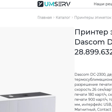
Наши ре
Главная
Каталог
Принтеры этикеток
Принтер 
Dascom D
28.899.63
Dascom DC-2300, д
термосублимационн
разрешение печати 3
скорость 26 сек/кар
печати 180 карт/ч,
печати 900 карт/ч, то
мм, интерфейс USB, 
Магнитный, Contact