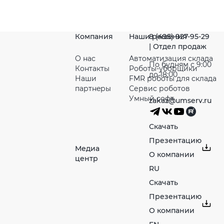
Компания
Наши решения
8 (495) 927-95-29
| Отдел продаж
О нас
Автоматизация склада
По будням с 9:00
Контакты
Роботы-уборщики
до 18:00
Наши
FMR роботы для склада
партнeры
Сервис роботов
Умный софт
zakaz@umserv.ru
Скачать
Презентацию
Медиа
О компании
центр
RU
Скачать
Презентацию
О компании