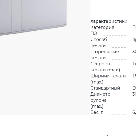
Характеристики
Категория
П
ПЭ
Способ
п
печати
Разрешение
3
печати
Скорость
1
печати (max.)
Ширина печати
1
(max.)
Стандартный
E
Диаметр
3
рулона
(max.)
Вес, г.
6