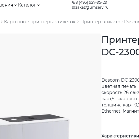
8 (495) 927-95-29
шения
Каталог
zakaz@umserv.ru
Карточные принтеры этикеток
Принтер этикеток Dascom
Принте
DC-2300
Dascom DC-2300
цветная печать,
скорость 26 сек
карт/ч, скорост
толщина карт 0,2
Ethernet, Магн
Характеристик