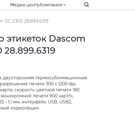
Медиа центр
Компания
 DC-2300 28.899.6319
р этикеток Dascom
 28.899.6319
, двусторонняя термосублимационная
 разрешение печати 300 х 1200 dpi,
/карта, скорость цветной печати 180
ь монохромной печати 900 карт/ч,
5 - 1,1 мм, интерфейс USB, USB2,
итный кодировщик
и