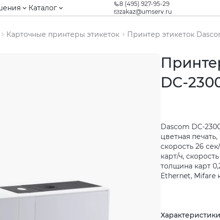
8 (495) 927-95-29
шения
Каталог
zakaz@umserv.ru
Карточные принтеры этикеток
Принтер этикеток Dascom
Принте
DC-2300
Dascom DC-2300
цветная печать,
скорость 26 сек
карт/ч, скорост
толщина карт 0,2
Ethernet, Mifar
Характеристик