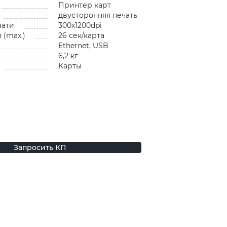
Принтер карт
двусторонняя печать
чати
300x1200dpi
 (max.)
26 сек/карта
Ethernet, USB
6,2 кг
Карты
Запросить КП