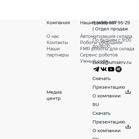
Компания
Наши решения
8 (495) 927-95-29
| Отдел продаж
О нас
Автоматизация склада
По будням с 9:00
Контакты
Роботы-уборщики
до 18:00
Наши
FMR роботы для склада
партнeры
Сервис роботов
Умный софт
zakaz@umserv.ru
Скачать
Презентацию
Медиа
О компании
центр
RU
Скачать
Презентацию
О компании