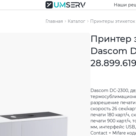
Наши ре
Главная
Каталог
Принтеры этикеток
Принтер 
Dascom D
28.899.619
Dascom DC-2300, д
термосублимационн
разрешение печати 3
скорость 26 сек/кар
печати 180 карт/ч,
печати 900 карт/ч, то
мм, интерфейс USB, 
Contact + Mifare к