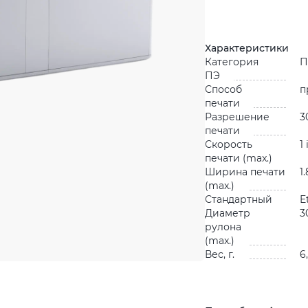
Характеристики
Категория
П
ПЭ
Способ
п
печати
Разрешение
3
печати
Скорость
1
печати (max.)
Ширина печати
1
(max.)
Стандартный
E
Диаметр
3
рулона
(max.)
Вес, г.
6