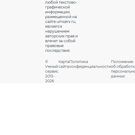
любой текстово-
графической
информации,
размещенной на
сайте umserv.ru,
является
нарушением
авторских прав и
влечет за собой
правовые
последствия.
©
Карта
Политика
Положение
Умный
сайта
конфиденциальности
об обработк
сервис
персональн
2013-
данных
2026