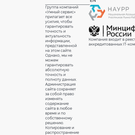
EN
Группа компаний
«Умный сервис»
прилагает все
усилия, чтобы
гарантировать
точность и
актуальность
Компания входит в реес
информации,
аккредитованных IT-ко
представленной
на этом сайте.
Однако, мы не
можем
гарантировать
абсолютную
точность и
полноту данных.
Администрация
сайта сохраняет
за собой право
изменять
содержание
сайта в любое
время и по
собственному
решению.
Копирование и
распространение