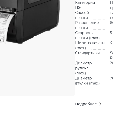
Категория
П
ПЭ
п
Способ
т
печати
п
Разрешение
6
печати
Скорость
5
печати (max.)
Ширина печати
4
(max.)
Стандартный
S
P
Диаметр
2
рулона
(max.)
Диаметр
7
втулки (max.)
Подробнее