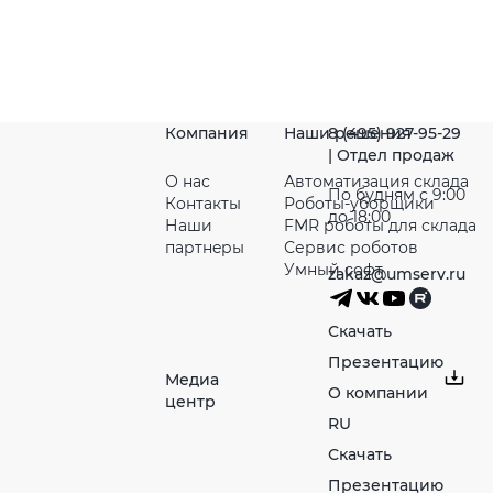
Компания
Наши решения
8 (495) 927-95-29
| Отдел продаж
О нас
Автоматизация склада
По будням с 9:00
Контакты
Роботы-уборщики
до 18:00
Наши
FMR роботы для склада
партнeры
Сервис роботов
Умный софт
zakaz@umserv.ru
Скачать
Презентацию
Медиа
О компании
центр
RU
Скачать
Презентацию