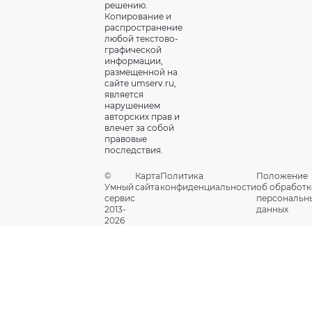
решению.
Копирование и
распространение
любой текстово-
графической
информации,
размещенной на
сайте umserv.ru,
является
нарушением
авторских прав и
влечет за собой
правовые
последствия.
©
Карта
Политика
Положение
Умный
сайта
конфиденциальности
об обработк
сервис
персональн
2013-
данных
2026