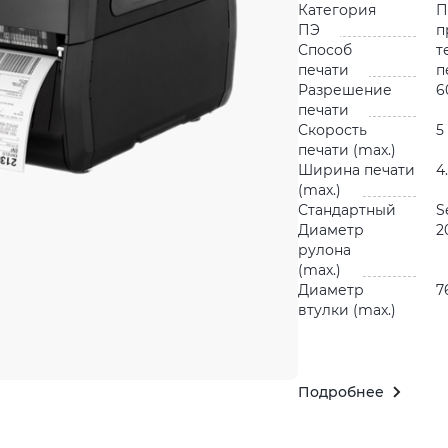
Категория
П
ПЭ
п
Способ
т
печати
п
Разрешение
6
печати
Скорость
5
печати (max.)
Ширина печати
4
(max.)
Стандартный
S
Диаметр
2
рулона
(max.)
Диаметр
7
втулки (max.)
Подробнее