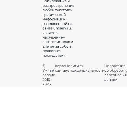
Копирование и
распространение
любой текстово-
графической
информации,
размещенной на
сайте umserv.ru,
является
нарушением
авторских прав и
влечет за собой
правовые
последствия.
©
Карта
Политика
Положение
Умный
сайта
конфиденциальности
об обработк
сервис
персональн
2013-
данных
2026