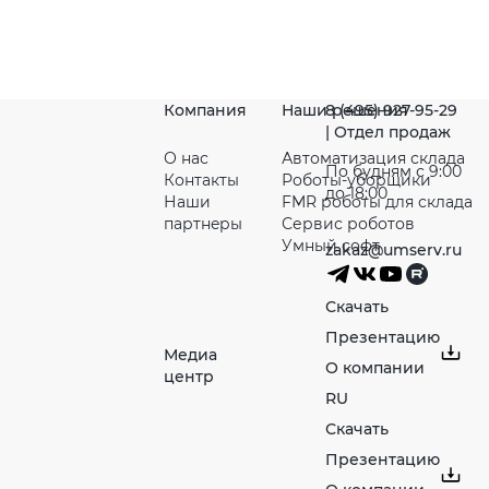
Компания
Наши решения
8 (495) 927-95-29
| Отдел продаж
О нас
Автоматизация склада
По будням с 9:00
Контакты
Роботы-уборщики
до 18:00
Наши
FMR роботы для склада
партнeры
Сервис роботов
Умный софт
zakaz@umserv.ru
Скачать
Презентацию
Медиа
О компании
центр
RU
Скачать
Презентацию