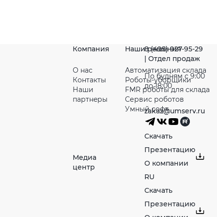
Компания
Наши решения
8 (495) 927-95-29
| Отдел продаж
О нас
Автоматизация склада
По будням с 9:00
Контакты
Роботы-уборщики
до 18:00
Наши
FMR роботы для склада
партнeры
Сервис роботов
Умный софт
zakaz@umserv.ru
Скачать
Презентацию
Медиа
О компании
центр
RU
Скачать
Презентацию