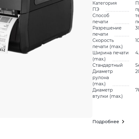
Категория
П
ПЭ
п
Способ
т
печати
п
Разрешение
3
печати
Скорость
1
печати (max.)
Ширина печати
4
(max.)
Стандартный
S
Диаметр
2
рулона
(max.)
Диаметр
7
втулки (max.)
Подробнее