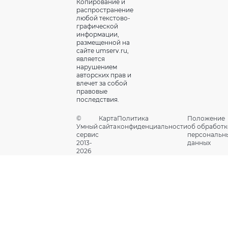
Копирование и
распространение
любой текстово-
графической
информации,
размещенной на
сайте umserv.ru,
является
нарушением
авторских прав и
влечет за собой
правовые
последствия.
©
Карта
Политика
Положение
Умный
сайта
конфиденциальности
об обработк
сервис
персональн
2013-
данных
2026