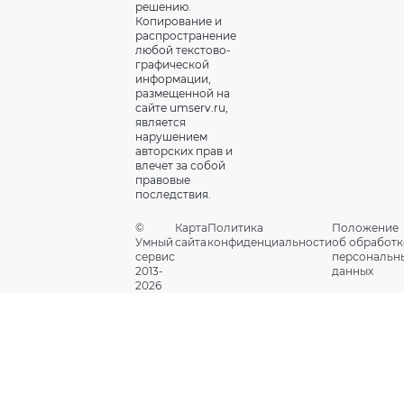
решению.
Копирование и
распространение
любой текстово-
графической
информации,
размещенной на
сайте umserv.ru,
является
нарушением
авторских прав и
влечет за собой
правовые
последствия.
©
Карта
Политика
Положение
Умный
сайта
конфиденциальности
об обработк
сервис
персональн
2013-
данных
2026