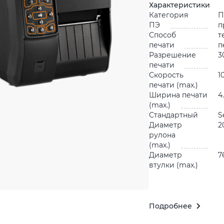
Характеристики
Категория
П
ПЭ
п
Способ
т
печати
п
Разрешение
3
печати
Скорость
1
печати (max.)
Ширина печати
4
(max.)
Стандартный
S
Диаметр
2
рулона
(max.)
Диаметр
7
втулки (max.)
Подробнее