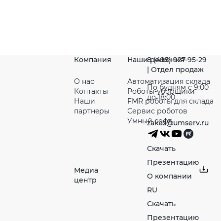
Компания
Наши решения
8 (495) 927-95-29
| Отдел продаж
О нас
Автоматизация склада
По будням с 9:00
Контакты
Роботы-уборщики
до 18:00
Наши
FMR роботы для склада
партнeры
Сервис роботов
Умный софт
zakaz@umserv.ru
Скачать
Презентацию
Медиа
О компании
центр
RU
Скачать
Презентацию