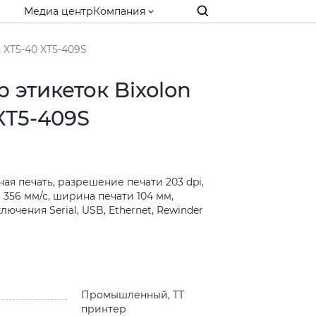
Медиа центр
Компания
 XT5-40 XT5-409S
 этикеток Bixolon
XT5-409S
я печать, разрешение печати 203 dpi,
 356 мм/с, ширина печати 104 мм,
ючения Serial, USB, Ethernet, Rewinder
и
Промышленный, ТТ
принтер