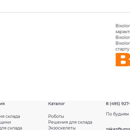
Bixolo
харак
Bixolo
Bixolo
старту
ия
Каталог
8 (495) 927
По будням с
ия склада
Роботы
рщики
Решения для склада
для склада
Экзоскелеты
zakaz@ums