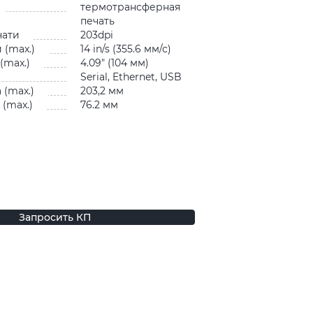
термотрансферная
печать
чати
203dpi
 (max.)
14 in/s (355.6 мм/с)
(max.)
4.09″ (104 мм)
Serial, Ethernet, USB
 (max.)
203,2 мм
(max.)
76.2 мм
Запросить КП