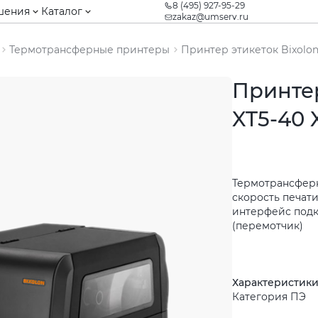
8 (495) 927-95-29
шения
Каталог
zakaz@umserv.ru
Термотрансферные принтеры
Принтер этикеток Bixolon
Принтер
XT5-40 
Термотрансферна
скорость печати
интерфейс подкл
(перемотчик)
Характеристик
Категория ПЭ