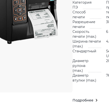
Категория
П
ПЭ
п
Способ
т
печати
п
Разрешение
3
печати
Скорость
6
печати (max.)
Ширина печати
4
(max.)
Стандартный
S
U
Диаметр
2
рулона
(max.)
Диаметр
7
втулки (max.)
Подробнее