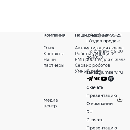
Компания
Наши решения
8 (495) 927-95-29
| Отдел продаж
О нас
Автоматизация склада
По будням с 9:00
Контакты
Роботы-уборщики
до 18:00
Наши
FMR роботы для склада
партнeры
Сервис роботов
Умный софт
zakaz@umserv.ru
Скачать
Презентацию
Медиа
О компании
центр
RU
Скачать
Презентацию