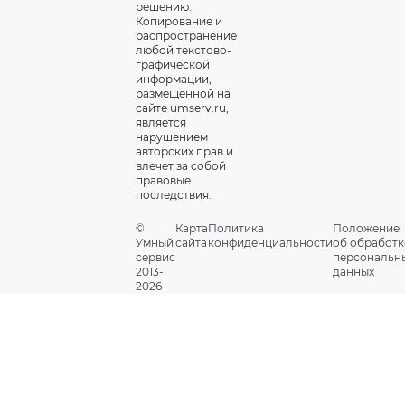
решению.
Копирование и
распространение
любой текстово-
графической
информации,
размещенной на
сайте umserv.ru,
является
нарушением
авторских прав и
влечет за собой
правовые
последствия.
©
Карта
Политика
Положение
Умный
сайта
конфиденциальности
об обработк
сервис
персональн
2013-
данных
2026