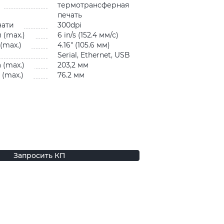
термотрансферная
печать
чати
300dpi
 (max.)
6 in/s (152.4 мм/с)
(max.)
4.16″ (105.6 мм)
Serial, Ethernet, USB
 (max.)
203,2 мм
(max.)
76.2 мм
Запросить КП