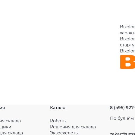
Bixolo
харак
Bixolo
старту
Bixolo
ия
Каталог
8 (495) 927
По будням с
ия склада
Роботы
рщики
Решения для склада
для склада
Экзоскелеты
zakaz@ums