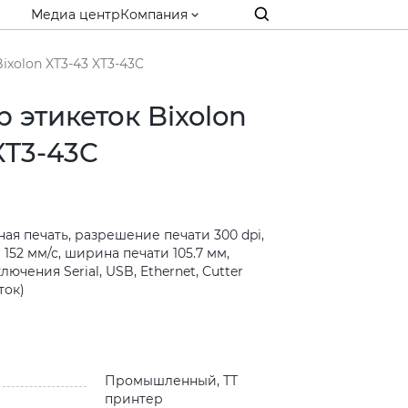
Медиа центр
Компания
ixolon XT3-43 XT3-43C
 этикеток Bixolon
XT3-43C
я печать, разрешение печати 300 dpi,
 152 мм/с, ширина печати 105.7 мм,
ючения Serial, USB, Ethernet, Cutter
ток)
и
Промышленный, ТТ
принтер