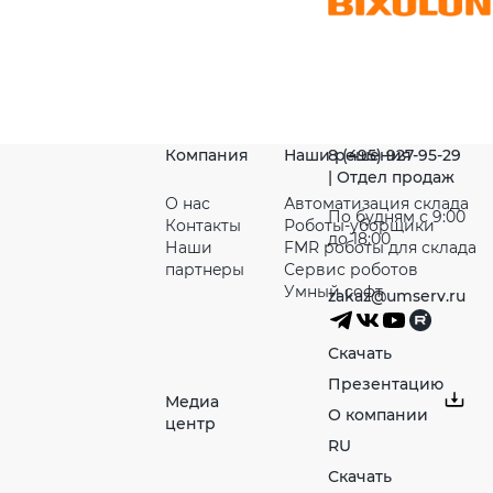
Компания
Наши решения
8 (495) 927-95-29
| Отдел продаж
О нас
Автоматизация склада
По будням с 9:00
Контакты
Роботы-уборщики
до 18:00
Наши
FMR роботы для склада
партнeры
Сервис роботов
Умный софт
zakaz@umserv.ru
Скачать
Презентацию
Медиа
О компании
центр
RU
Скачать