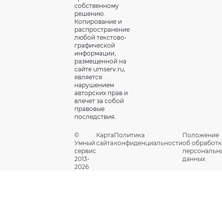
собственному
решению.
Копирование и
распространение
любой текстово-
графической
информации,
размещенной на
сайте umserv.ru,
является
нарушением
авторских прав и
влечет за собой
правовые
последствия.
©
Карта
Политика
Положение
Умный
сайта
конфиденциальности
об обработк
сервис
персональн
2013-
данных
2026