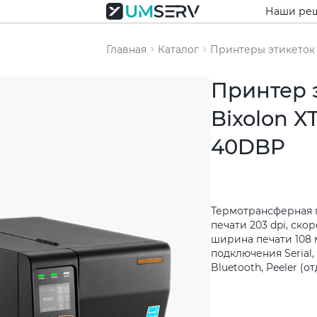
Наши ре
Главная
Каталог
Принтеры этикеток
Принтер 
Bixolon X
40DBP
Термотрансферная 
печати 203 dpi, скор
ширина печати 108 
подключения Serial, U
Bluetooth, Peeler (о