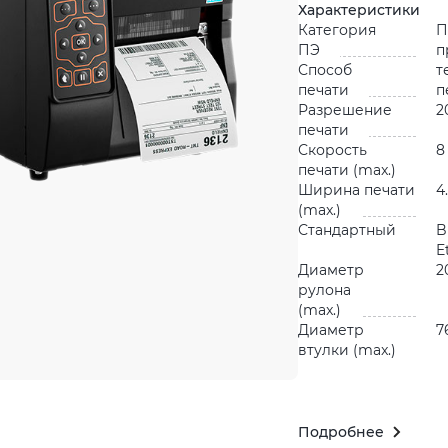
Характеристики
Категория
П
ПЭ
п
Способ
т
печати
п
Разрешение
2
печати
Скорость
8
печати (max.)
Ширина печати
4
(max.)
Стандартный
B
E
Диаметр
2
рулона
(max.)
Диаметр
7
втулки (max.)
Подробнее